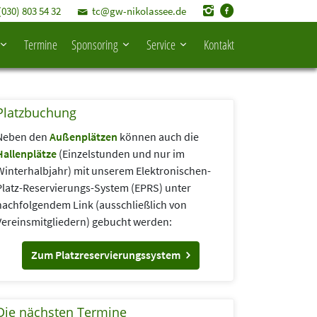
(030) 803 54 32
tc@gw-nikolassee.de
Termine
Sponsoring
Service
Kontakt
Platzbuchung
Neben den
Außenplätzen
können auch die
Hallenplätze
(Einzelstunden und nur im
Winterhalbjahr) mit unserem Elektronischen-
Platz-Reservierungs-System (EPRS) unter
nachfolgendem Link (aus­schließlich von
Vereins­mitgliedern) gebucht werden:
Zum Platzreservierungssystem
Die nächsten Termine