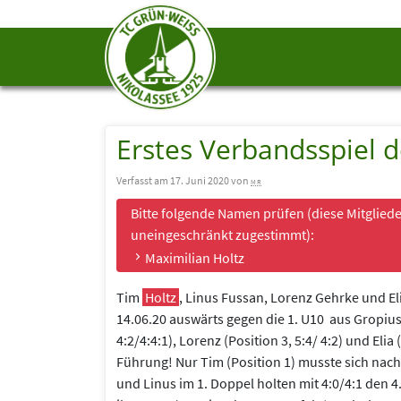
Erstes Verbandsspiel 
Verfasst am 17. Juni 2020 von
mr
Bitte folgende Namen prüfen (diese Mitgliede
uneingeschränkt zugestimmt):
Maximilian Holtz
Tim
Holtz
, Linus Fussan, Lorenz Gehrke und El
14.06.20 auswärts gegen die 1. U10 aus Gropiuss
4:2/4:4:1), Lorenz (Position 3, 5:4/ 4:2) und Elia
Führung! Nur Tim (Position 1) musste sich nac
und Linus im 1. Doppel holten mit 4:0/4:1 den 