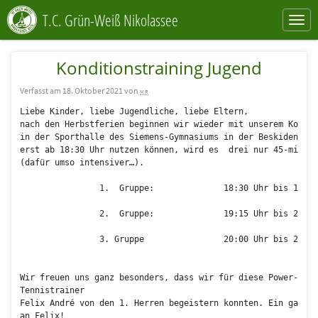
T.C. Grün-Weiß Nikolassee
Konditionstraining Jugend
Verfasst am 18. Oktober 2021 von
mr
Liebe Kinder, liebe Jugendliche, liebe Eltern,

nach den Herbstferien beginnen wir wieder mit unserem Kondit
in der Sporthalle des Siemens-Gymnasiums in der Beskidenstra
erst ab 18:30 Uhr nutzen können, wird es  drei nur 45-minüti
(dafür umso intensiver…).

		1.  Gruppe:		 18:30 Uhr bis 19:15 Uhr 

		2.  Gruppe:		 19:15 Uhr bis 20:00 Uhr 

		3. Gruppe 		 20:00 Uhr bis 20:45 Uhr

Wir freuen uns ganz besonders, dass wir für diese Power-Aufg
Tennistrainer 

Felix André von den 1. Herren begeistern konnten. Ein ganz l
an Felix!
