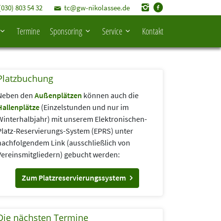
(030) 803 54 32
tc@gw-nikolassee.de
Termine
Sponsoring
Service
Kontakt
Platzbuchung
Neben den
Außenplätzen
können auch die
Hallenplätze
(Einzelstunden und nur im
Winterhalbjahr) mit unserem Elektronischen-
Platz-Reservierungs-System (EPRS) unter
nachfolgendem Link (aus­schließlich von
Vereins­mitgliedern) gebucht werden:
Zum Platzreservierungssystem
Die nächsten Termine