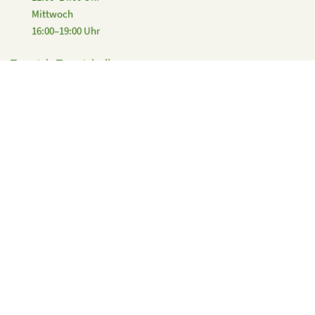
Mittwoch
16:00–19:00 Uhr
Teppich-Tennishalle
Tewsstraße 12
14129 Berlin
Club-Restaurant
Nataliya Kost & Team
(030) 803 33 59
clubgastronomie@gw-nikolassee.de
Rechtliches
Impressum
Datenschutz
Folgen Sie uns