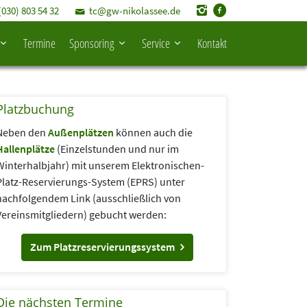
(030) 803 54 32
tc@gw-nikolassee.de
Termine
Sponsoring
Service
Kontakt
Platzbuchung
Neben den
Außenplätzen
können auch die
Hallenplätze
(Einzelstunden und nur im
Winterhalbjahr) mit unserem Elektronischen-
Platz-Reservierungs-System (EPRS) unter
nachfolgendem Link (aus­schließlich von
Vereins­mitgliedern) gebucht werden:
Zum Platzreservierungssystem
Die nächsten Termine