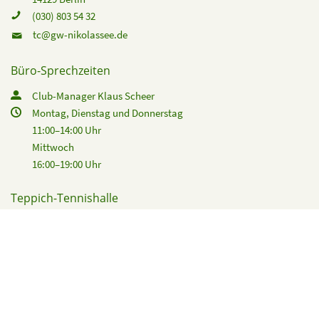
(030) 803 54 32
tc@gw-nikolassee.de
Büro-Sprechzeiten
Club-Manager Klaus Scheer
Montag, Dienstag und Donnerstag
11:00–14:00 Uhr
Mittwoch
16:00–19:00 Uhr
Teppich-Tennishalle
Tewsstraße 12
14129 Berlin
Club-Restaurant
Nataliya Kost & Team
(030) 803 33 59