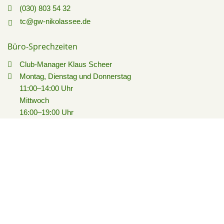
(030) 803 54 32
tc@gw-nikolassee.de
Büro-Sprechzeiten
Club-Manager Klaus Scheer
Montag, Dienstag und Donnerstag
11:00–14:00 Uhr
Mittwoch
16:00–19:00 Uhr
Teppich-Tennishalle
Tewsstraße 12
14129 Berlin
Club-Restaurant
Nataliya Kost & Team
(030) 803 33 59