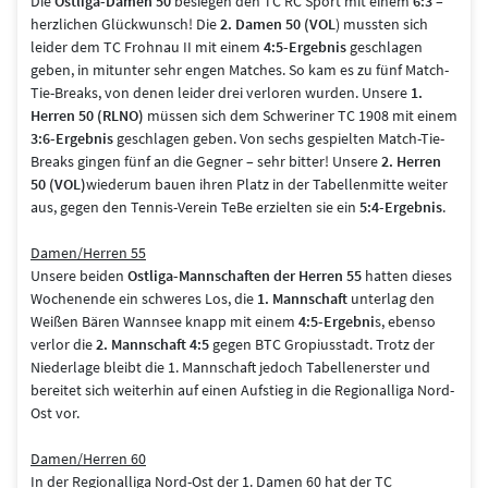
Die
Ostliga-Damen 50
besiegen den TC RC Sport mit einem
6:3
–
herzlichen Glückwunsch! Die
2. Damen 50 (VOL
) mussten sich
leider dem TC Frohnau II mit einem
4:5-Ergebnis
geschlagen
geben, in mitunter sehr engen Matches. So kam es zu fünf Match-
Tie-Breaks, von denen leider drei verloren wurden. Unsere
1.
Herren 50 (RLNO)
müssen sich dem Schweriner TC 1908 mit einem
3:6-Ergebnis
geschlagen geben. Von sechs gespielten Match-Tie-
Breaks gingen fünf an die Gegner – sehr bitter! Unsere
2.
Herren
50 (VOL)
wiederum bauen ihren Platz in der Tabellenmitte weiter
aus, gegen den Tennis-Verein TeBe erzielten sie ein
5:4-Ergebnis
.
Damen/Herren 55
Unsere beiden
Ostliga-Mannschaften der
Herren 55
hatten dieses
Wochenende ein schweres Los, die
1. Mannschaft
unterlag den
Weißen Bären Wannsee knapp mit einem
4:5-Ergebni
s, ebenso
verlor die
2. Mannschaft 4:5
gegen BTC Gropiusstadt. Trotz der
Niederlage bleibt die 1. Mannschaft jedoch Tabellenerster und
bereitet sich weiterhin auf einen Aufstieg in die Regionalliga Nord-
Ost vor.
Damen/Herren 60
In der Regionalliga Nord-Ost der 1. Damen 60 hat der TC