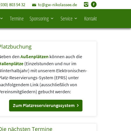
(030) 803 54 32
tc@gw-nikolassee.de
Termine
Sponsoring
Service
Kontakt
Platzbuchung
Neben den
Außenplätzen
können auch die
Hallenplätze
(Einzelstunden und nur im
Winterhalbjahr) mit unserem Elektronischen-
Platz-Reservierungs-System (EPRS) unter
nachfolgendem Link (aus­schließlich von
Vereins­mitgliedern) gebucht werden:
Zum Platzreservierungssystem
Die nächsten Termine