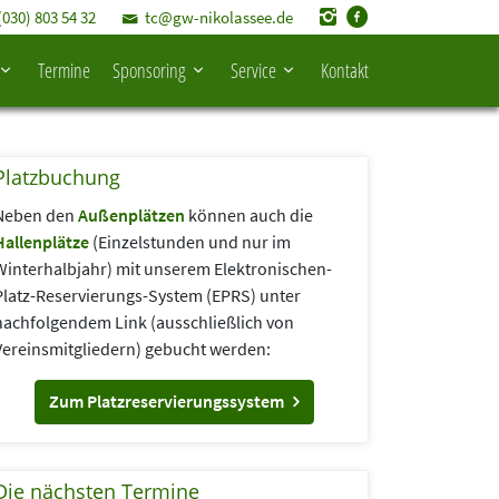
(030) 803 54 32
tc@gw-nikolassee.de
Termine
Sponsoring
Service
Kontakt
Platzbuchung
Neben den
Außenplätzen
können auch die
Hallenplätze
(Einzelstunden und nur im
Winterhalbjahr) mit unserem Elektronischen-
Platz-Reservierungs-System (EPRS) unter
nachfolgendem Link (aus­schließlich von
Vereins­mitgliedern) gebucht werden:
Zum Platzreservierungssystem
Die nächsten Termine