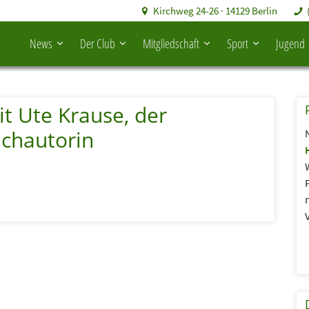
Kirchweg 24-26 · 14129 Berlin
News
Der Club
Mitgliedschaft
Sport
Jugend
t Ute Krause, der
uchautorin