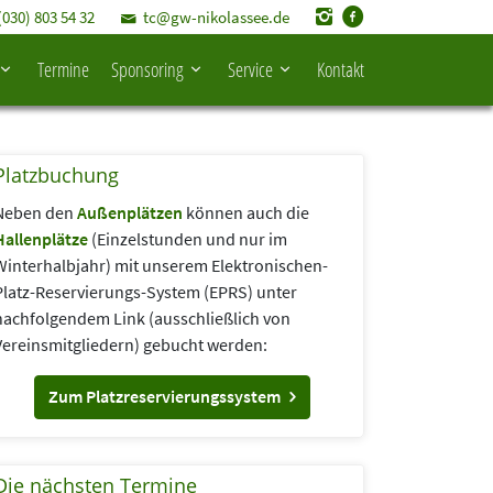
(030) 803 54 32
tc@gw-nikolassee.de
Termine
Sponsoring
Service
Kontakt
Platzbuchung
Neben den
Außenplätzen
können auch die
Hallenplätze
(Einzelstunden und nur im
Winterhalbjahr) mit unserem Elektronischen-
Platz-Reservierungs-System (EPRS) unter
nachfolgendem Link (aus­schließlich von
Vereins­mitgliedern) gebucht werden:
Zum Platzreservierungssystem
Die nächsten Termine