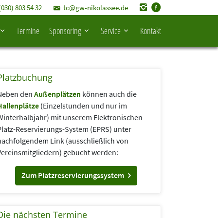
(030) 803 54 32
tc@gw-nikolassee.de
Termine
Sponsoring
Service
Kontakt
Platzbuchung
Neben den
Außenplätzen
können auch die
Hallenplätze
(Einzelstunden und nur im
Winterhalbjahr) mit unserem Elektronischen-
Platz-Reservierungs-System (EPRS) unter
nachfolgendem Link (aus­schließlich von
Vereins­mitgliedern) gebucht werden:
Zum Platzreservierungssystem
Die nächsten Termine