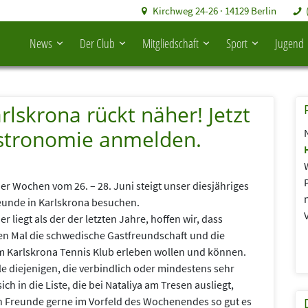
Kirchweg 24-26 · 14129 Berlin
News
Der Club
Mitgliedschaft
Sport
Jugend
lskrona rückt näher! Jetzt
Gastronomie anmelden.
ier Wochen vom 26. – 28. Juni steigt unser diesjähriges
unde in Karlskrona besuchen.
 liegt als der der letzten Jahre, hoffen wir, dass
ten Mal die schwedische Gastfreundschaft und die
m Karlskrona Tennis Klub erleben wollen und können.
e diejenigen, die verbindlich oder mindestens sehr
ch in die Liste, die bei Nataliya am Tresen ausliegt,
 Freunde gerne im Vorfeld des Wochenendes so gut es