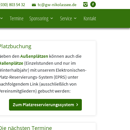
(030) 803 54 32
tc@gw-nikolassee.de
Termine
Sponsoring
Service
Kontakt
Platzbuchung
Neben den
Außenplätzen
können auch die
Hallenplätze
(Einzelstunden und nur im
Winterhalbjahr) mit unserem Elektronischen-
Platz-Reservierungs-System (EPRS) unter
nachfolgendem Link (aus­schließlich von
Vereins­mitgliedern) gebucht werden:
Zum Platzreservierungssystem
Die nächsten Termine