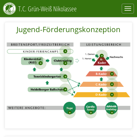
T.C. Grün-Weiß Nikolassee
Jugend-Förderungskonzeption
+
+
+
+
+
+
+
+
+
+
+
+