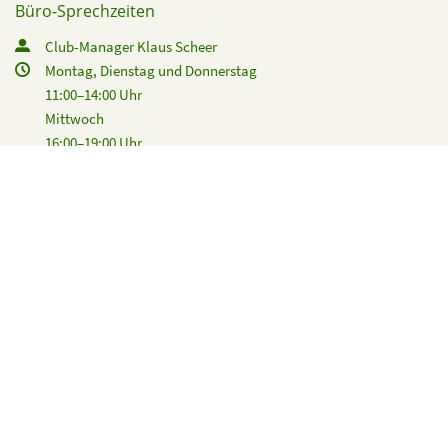
Büro-Sprechzeiten
Club-Manager Klaus Scheer
Montag, Dienstag und Donnerstag
11:00–14:00 Uhr
Mittwoch
16:00–19:00 Uhr
Teppich-Tennishalle
Tewsstraße 12
14129 Berlin
Club-Restaurant
Nataliya Kost & Team
(030) 803 33 59
clubgastronomie@gw-nikolassee.de
Rechtliches